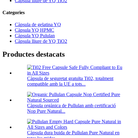
Càpsula lliure de YQ TiO2
Categories
Càpsula de gelatina YQ
Càpsula YQ HPMC
Càpsula YQ Pululan
Càpsula lliure de YQ TiO2
Productes destacats
Càpsula de seguretat gratuïta Ti02, totalment
compatible amb la UE a tots...
Càpsula orgànica de Pullulan amb certificació
Nop Pure Natural...
Càpsula dura buida de Pullulan Pure Natural en