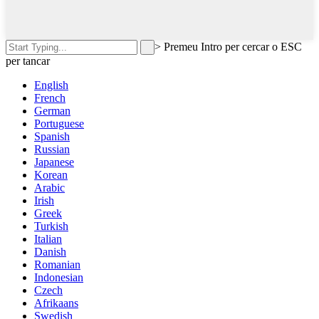
>
Premeu Intro per cercar o ESC
per tancar
English
French
German
Portuguese
Spanish
Russian
Japanese
Korean
Arabic
Irish
Greek
Turkish
Italian
Danish
Romanian
Indonesian
Czech
Afrikaans
Swedish