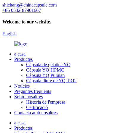
shichang@chinacapsule.com
+86 0532-87901667
Welcome to our website.
English
a casa
Productes
Càpsula de gelatina YQ
Càpsula YQ HPMC
Càpsula YQ Pululan
Càpsula lliure de YQ TiO2
Notícies
Preguntes freqüents
Sobre nosaltres
Història de l'empresa
Certificació
Contacta amb nosaltres
a casa
Productes