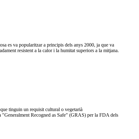
osa es va popularitzar a principis dels anys 2000, ja que va
ment resistent a la calor i la humitat superiors a la mitjana.
e tinguin un requisit cultural o vegetarià
om a "Generalment Recogned as Safe" (GRAS) per la FDA dels