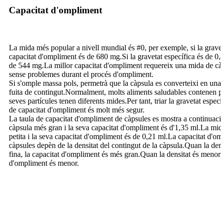
Capacitat d'ompliment
La mida més popular a nivell mundial és #0, per exemple, si la graveta
capacitat d'ompliment és de 680 mg.Si la gravetat específica és de 0,
de 544 mg.La millor capacitat d'ompliment requereix una mida de c
sense problemes durant el procés d'ompliment.
Si s'omple massa pols, permetrà que la càpsula es converteixi en una
fuita de contingut.Normalment, molts aliments saludables contenen 
seves partícules tenen diferents mides.Per tant, triar la gravetat espe
de capacitat d'ompliment és molt més segur.
La taula de capacitat d'ompliment de càpsules es mostra a continuac
càpsula més gran i la seva capacitat d'ompliment és d'1,35 ml.La mi
petita i la seva capacitat d'ompliment és de 0,21 ml.La capacitat d'o
càpsules depèn de la densitat del contingut de la càpsula.Quan la den
fina, la capacitat d'ompliment és més gran.Quan la densitat és menor i
d'ompliment és menor.