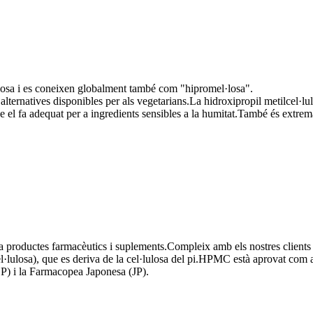
ulosa i es coneixen globalment també com "hipromel·losa".
lternatives disponibles per als vegetarians.La hidroxipropil metilcel·lul
el fa adequat per a ingredients sensibles a la humitat.També és extremada
productes farmacèutics i suplements.Compleix amb els nostres clients qu
l·lulosa), que es deriva de la cel·lulosa del pi.HPMC està aprovat c
 i la Farmacopea Japonesa (JP).