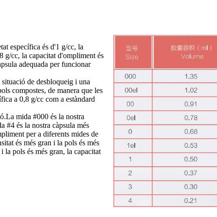
t específica és d'1 g/cc, la
8 g/cc, la capacitat d'ompliment és
àpsula adequada per funcionar
 situació de desbloqueig i una
pols compostes, de manera que les
cífica a 0,8 g/cc com a estàndard
ió.La mida #000 és la nostra
da #4 és la nostra càpsula més
mpliment per a diferents mides de
sitat és més gran i la pols és més
 la pols és més gran, la capacitat