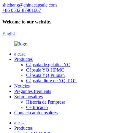
shichang@chinacapsule.com
+86 0532-87901667
Welcome to our website.
English
a casa
Productes
Càpsula de gelatina YQ
Càpsula YQ HPMC
Càpsula YQ Pululan
Càpsula lliure de YQ TiO2
Notícies
Preguntes freqüents
Sobre nosaltres
Història de l'empresa
Certificació
Contacta amb nosaltres
a casa
Productes