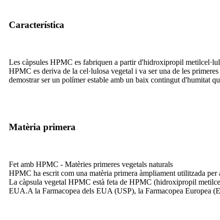
Característica
Les càpsules HPMC es fabriquen a partir d'hidroxipropil metilcel·l
HPMC es deriva de la cel·lulosa vegetal i va ser una de les primeres a
demostrar ser un polímer estable amb un baix contingut d'humitat que 
Matèria primera
Fet amb HPMC - Matèries primeres vegetals naturals
HPMC ha escrit com una matèria primera àmpliament utilitzada per a 
La càpsula vegetal HPMC està feta de HPMC (hidroxipropil metilce
EUA.A la Farmacopea dels EUA (USP), la Farmacopea Europea (EP)