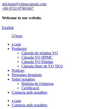
shichang@chinacapsule.com
+86 0532-87901667
Welcome to our website.
English
a casa
Productes
Càpsula de gelatina YQ
Càpsula YQ HPMC
Càpsula YQ Pululan
Càpsula lliure de YQ TiO2
Notícies
Preguntes freqüents
Sobre nosaltres
Història de l'empresa
Certificació
Contacta amb nosaltres
a casa
Contacta amb nosaltres