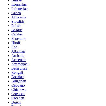
Danish
Romanian
Indonesian
Czech
Afrikaans
Swedish
Polish
Basque
Catalan
Esperanto
Hindi
Lao
Albanian
Amharic
Armenian
Azerbaijani
Belarusian
Bengali
Bosnian
Bulgarian
Cebuano
Chichewa
Corsican
Croatian
Dutch