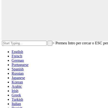
>
Premeu Intro per cercar o ESC per
English
French
German
Portuguese
Spanish
Russian
Japanese
Korean
Arabic
Irish
Greek
Turkish
Italian