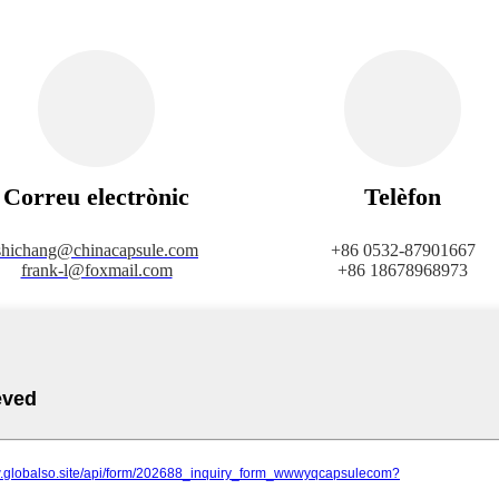
Correu electrònic
Telèfon
shichang@chinacapsule.com
+86 0532-87901667
frank-l@foxmail.com
+86 18678968973