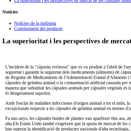
La superioritat i les perspectives de mercat de les càpsules buid
Notícies
Notícies de la indústria
Coneixement del producte
La superioritat i les perspectives de mercat
L'incident de la "càpsula verinosa" que es va produir a l'abril de l'an
seguretat i garantir la seguretat dels medicaments (aliments) de càps
de Registre de Medicaments de l'Administració Estatal d'Aliments i M
càpsules de gelatina animal o la contaminació artificial causada per me
manera que substituir les càpsules animals per càpsules vegetals és la
és lleugerament superior.
Amb l'esclat de malalties infeccioses d'origen animal a tot el món, 
excepcionals respecte a les càpsules de gelatina animal en termes d'apl
Fa uns anys, les càpsules buides de plantes van aparèixer fins ara, a
alta.Els Estats Units també exigeixen que la quota de mercat de les
han superat la identificació de productes nacionals d'alta tecnologia,