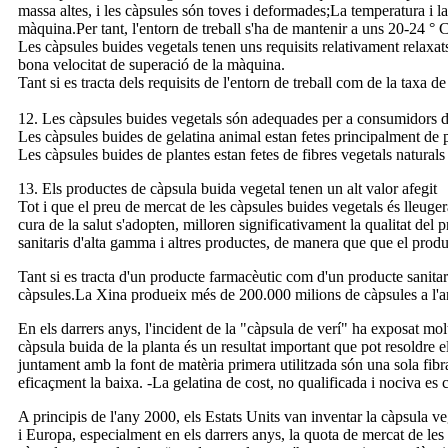
massa altes, i les càpsules són toves i deformades;La temperatura i la
màquina.Per tant, l'entorn de treball s'ha de mantenir a uns 20-24 ° 
Les càpsules buides vegetals tenen uns requisits relativament relaxat
bona velocitat de superació de la màquina.
Tant si es tracta dels requisits de l'entorn de treball com de la taxa d
12. Les càpsules buides vegetals són adequades per a consumidors de
Les càpsules buides de gelatina animal estan fetes principalment de p
Les càpsules buides de plantes estan fetes de fibres vegetals natural
13. Els productes de càpsula buida vegetal tenen un alt valor afegit
Tot i que el preu de mercat de les càpsules buides vegetals és lleuge
cura de la salut s'adopten, milloren significativament la qualitat del
sanitaris d'alta gamma i altres productes, de manera que que el product
Tant si es tracta d'un producte farmacèutic com d'un producte sanitar
càpsules.La Xina produeix més de 200.000 milions de càpsules a l'any,
En els darrers anys, l'incident de la "càpsula de verí" ha exposat mol
càpsula buida de la planta és un resultat important que pot resoldre e
juntament amb la font de matèria primera utilitzada són una sola fibr
eficaçment la baixa. -La gelatina de cost, no qualificada i nociva es c
A principis de l'any 2000, els Estats Units van inventar la càpsula 
i Europa, especialment en els darrers anys, la quota de mercat de le