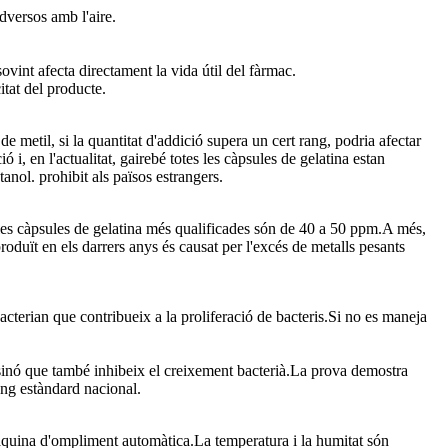
adversos amb l'aire.
ovint afecta directament la vida útil del fàrmac.
tat del producte.
metil, si la quantitat d'addició supera un cert rang, podria afectar
 i, en l'actualitat, gairebé totes les càpsules de gelatina estan
etanol. prohibit als països estrangers.
e les càpsules de gelatina més qualificades són de 40 a 50 ppm.A més,
roduït en els darrers anys és causat per l'excés de metalls pesants
acterian que contribueix a la proliferació de bacteris.Si no es maneja
, sinó que també inhibeix el creixement bacterià.La prova demostra
ang estàndard nacional.
 màquina d'ompliment automàtica.La temperatura i la humitat són