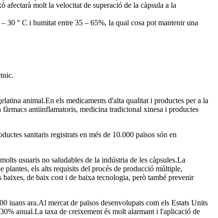
ò afectarà molt la velocitat de superació de la càpsula a la
15 – 30 ° C i humitat entre 35 – 65%, la qual cosa pot mantenir una
tnic.
elatina animal.En els medicaments d'alta qualitat i productes per a la
a fàrmacs antiinflamatoris, medicina tradicional xinesa i productes
oductes sanitaris registrats en més de 10.000 països són en
 molts usuaris no saludables de la indústria de les càpsules.La
 plantes, els alts requisits del procés de producció múltiple,
 baixes, de baix cost i de baixa tecnologia, però també prevenir
 500 iuans ara.Al mercat de països desenvolupats com els Estats Units
 30% anual.La taxa de creixement és molt alarmant i l'aplicació de