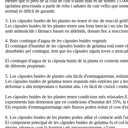
mentre que el preu de la cola de cuir d'alum blau és de només 15.000 
(gelatina processada a partir de roba i sabates de cuir vells) que nomé
normal és difícil de garantir.
3. Les càpsules buides de les plantes no tenen el risc de reacció gelif
Les càpsules buides de les plantes tenen una forta inercia i no són fà
amb aminoàcids i fàrmacs basats en aldehids, donant lloc a reaccions
4. Baix contingut d'aigua de les càpsules buides vegetals
El contingut d'humitat de les càpsules buides de gelatina està entre e
absorbides pel contingut, fent que les càpsules siguin toves o trencad
El contingut d'aigua de la càpsula buida de la planta es controla ent
de diferents propietats.
5. Les càpsules buides de plantes són fàcils d'emmagatzemar, redui
Les càpsules buides de gelatina tenen requisits més estrictes per a 
deformar a alta temperatura o humitat alta, i és fàcil de cruixir i end
Les càpsules buides de les plantes tenen condicions més relaxades.Ent
experiments han demostrat que en condicions d'humitat del 35%, la ta
Els requisits d'emmagatzematge més fluixos poden reduir el cost d
6. Les càpsules buides de les plantes poden aïllar el contacte amb l'a
El component principal de les càpsules buides de gelatina és el col·lag
efectes adversos com la humitat i els microorganismes a l'aire.