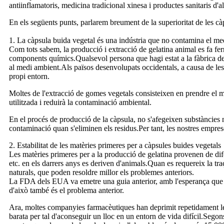
antiinflamatoris, medicina tradicional xinesa i productes sanitaris d'
En els següents punts, parlarem breument de la superioritat de les cà
1. La càpsula buida vegetal és una indústria que no contamina el me
Com tots sabem, la producció i extracció de gelatina animal es fa fer
components químics.Qualsevol persona que hagi estat a la fàbrica de g
al medi ambient.Als països desenvolupats occidentals, a causa de les 
propi entorn.
Moltes de l'extracció de gomes vegetals consisteixen en prendre el mèt
utilitzada i reduirà la contaminació ambiental.
En el procés de producció de la càpsula, no s'afegeixen substàncies n
contaminació quan s'eliminen els residus.Per tant, les nostres empr
2. Estabilitat de les matèries primeres per a càpsules buides vegetals
Les matèries primeres per a la producció de gelatina provenen de difere
etc. en els darrers anys es deriven d'animals.Quan es requereix la tra
naturals, que poden resoldre millor els problemes anteriors.
La FDA dels EUA va emetre una guia anterior, amb l'esperança que en 
d'això també és el problema anterior.
Ara, moltes companyies farmacèutiques han deprimit repetidament les
barata per tal d'aconseguir un lloc en un entorn de vida difícil.Segon