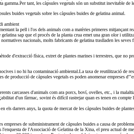
alta gamma.Per tant, les càpsules vegetals són un substitut inevitable de 
psules buides vegetals sobre les càpsules buides de gelatina animal.
di ambient
mentant la pell i l'os dels animals com a matèries primeres mitjançant r
elatina sap que el procés de la planta crua emet una gran olor i utilitza
normatives nacionals, molts fabricants de gelatina traslladen les seves f
ode d'extracció física, extret de plantes marines i terrestres, que no pr
ocives i no hi ha contaminació ambiental.La taxa de reutilització de re
eses de producció de càpsules vegetals es poden anomenar empreses d'"e
nts carcasses d'animals com ara porcs, boví, ovelles, etc., i la malaltia 
çabilitat d'un fàrmac, sovint és difícil rastrejar quan es tenen en compte
els darrers anys, la quota de mercat de les càpsules buides de plantes 
 empreses de subministrament de càpsules buides a causa de problemes 
s l'enquesta de l'Associació de Gelatina de la Xina, el preu actual de me